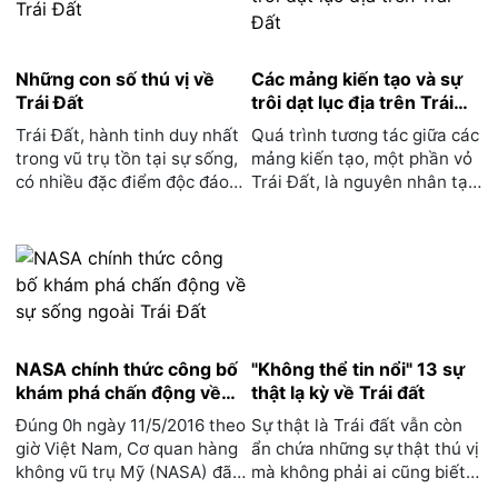
Những con số thú vị về
Các mảng kiến tạo và sự
Trái Đất
trôi dạt lục địa trên Trái
Đất
Trái Đất, hành tinh duy nhất
Quá trình tương tác giữa các
trong vũ trụ tồn tại sự sống,
mảng kiến tạo, một phần vỏ
có nhiều đặc điểm độc đáo
Trái Đất, là nguyên nhân tạo
không thể tìm ...
ra những ngọn...
NASA chính thức công bố
"Không thể tin nổi" 13 sự
khám phá chấn động về
thật lạ kỳ về Trái đất
sự sống ngoài Trái Đất
Đúng 0h ngày 11/5/2016 theo
Sự thật là Trái đất vẫn còn
giờ Việt Nam, Cơ quan hàng
ẩn chứa những sự thật thú vị
không vũ trụ Mỹ (NASA) đã
mà không phải ai cũng biết.
tiến hành công bố...
Một số bí mậ...