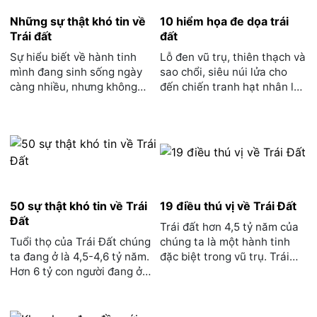
Những sự thật khó tin về
10 hiểm họa đe dọa trái
Trái đất
đất
Sự hiểu biết về hành tinh
Lỗ đen vũ trụ, thiên thạch và
mình đang sinh sống ngày
sao chổi, siêu núi lửa cho
càng nhiều, nhưng không
đến chiến tranh hạt nhân là
phải sự thật nào về ...
những giả thu...
50 sự thật khó tin về Trái
19 điều thú vị về Trái Đất
Đất
Trái đất hơn 4,5 tỷ năm của
Tuổi thọ của Trái Đất chúng
chúng ta là một hành tinh
ta đang ở là 4,5-4,6 tỷ năm.
đặc biệt trong vũ trụ. Trái
Hơn 6 tỷ con người đang ở
đất tồn tại sự s...
trên bề mặt của ...