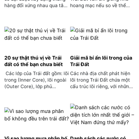
hàng đối xứng nhau qua tâm
hoang mạc nếu so về thể
Trái Đất một cá...
tích nư...
20 sự thật thú vị về Trái
Giải mã bí ẩn lõi trong của
đất có thể bạn chưa biết
Trái Đất
Các lớp của Trái đất gồm: lõi
Các nhà địa chất phát hiện
trong (Inner Core), lõi ngoài
lõi trong Trái Đất chứa một
(Outer Core), lớp phủ
cấu trúc lõi riêng, với những
(Mantle) và ...
tinh thể xếp t...
Vì sao lượng mưa phân bố
Danh sách các nước có