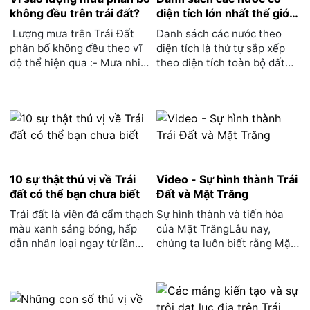
không đều trên trái đất?
diện tích lớn nhất thế giới –
Việt Nam đứng thứ mấy?
Lượng mưa trên Trái Đất
Danh sách các nước theo
phân bố không đều theo vĩ
diện tích là thứ tự sắp xếp
độ thể hiện qua :- Mưa nhiều
theo diện tích toàn bộ đất
nhất ở vùng ...
liền...
10 sự thật thú vị về Trái
Video - Sự hình thành Trái
đất có thể bạn chưa biết
Đất và Mặt Trăng
Trái đất là viên đá cẩm thạch
Sự hình thành và tiến hóa
màu xanh sáng bóng, hấp
của Mặt TrăngLâu nay,
dẫn nhân loại ngay từ lần
chúng ta luôn biết rằng Mặt
đầu tiên khi con n...
Trăng chính...