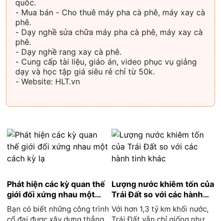
quốc.
- Mua bán - Cho thuê máy pha cà phê, máy xay cà
phê.
- Dạy nghề sửa chữa máy pha cà phê, máy xay cà
phê.
- Dạy nghề rang xay cà phê.
- Cung cấp tài liệu, giáo án, video phục vụ giảng
dạy và học tập giá siêu rẻ chỉ từ 50k.
- Website: HLT.vn
Phát hiện các kỳ quan thế
Lượng nước khiêm tốn của
giới đối xứng nhau một
Trái Đất so với các hành
cách kỳ lạ
tinh khác
Bạn có biết những công trình
Với hơn 1,3 tỷ km khối nước,
cổ đại được xây dựng thẳng
Trái Đất vẫn chỉ giống như