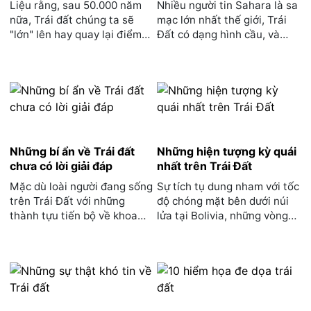
Liệu rằng, sau 50.000 năm
Nhiều người tin Sahara là sa
nữa, Trái đất chúng ta sẽ
mạc lớn nhất thế giới, Trái
"lớn" lên hay quay lại điểm
Đất có dạng hình cầu, và
xuất phát ban đầu?...
Everest là ngọn ...
Những bí ẩn về Trái đất
Những hiện tượng kỳ quái
chưa có lời giải đáp
nhất trên Trái Đất
Mặc dù loài người đang sống
Sự tích tụ dung nham với tốc
trên Trái Đất với những
độ chóng mặt bên dưới núi
thành tựu tiến bộ về khoa
lửa tại Bolivia, những vòng
học kĩ thuật nhưng c...
tròn đồng tâm ...