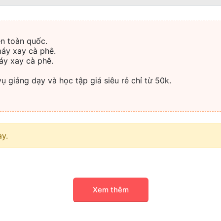
ên toàn quốc.
máy xay cà phê.
áy xay cà phê.
vụ giảng dạy và học tập giá siêu rẻ chỉ từ 50k.
ày.
Xem thêm