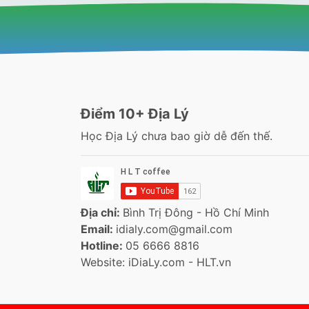
Điểm 10+ Địa Lý
Học Địa Lý chưa bao giờ dễ đến thế.
Địa chỉ:
Bình Trị Đông - Hồ Chí Minh
Email:
idialy.com@gmail.com
Hotline:
05 6666 8816
Website: iDiaLy.com - HLT.vn